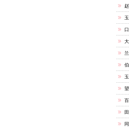
赵
玉
口
大
兰
伯
玉
望
百
田
同