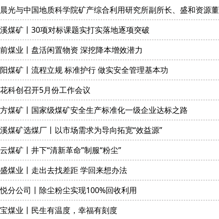
晨光与中国地质科学院矿产综合利用研究所副所长、盛和资源董
溪煤矿丨30项对标课题实打实落地逐项突破
前煤业丨盘活闲置物资 深挖降本增效潜力
阳煤矿丨流程立规 标准护行 做实安全管理基本功
花科创召开5月份工作会议
方煤矿丨国家级煤矿安全生产标准化一级企业达标之路
溪煤矿选煤厂丨以市场需求为导向拓宽“效益源”
云煤矿丨井下“清新革命”制服“粉尘”
盛煤业丨走出去找差距 学回来想办法
悦分公司丨除尘粉尘实现100%回收利用
宝煤业丨民生有温度，幸福有刻度