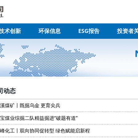
技术创新
环保信息
ESG报告
投资者
司动态
溪煤矿丨既掘乌金 更育尖兵
宝煤业综掘二队精益掘进“破题有道”
峰化工丨双向协同促转型 绿色赋能启新程