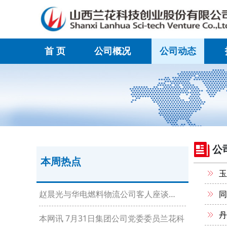
首 页
公司概况
公司动态
公
本周热点
玉
赵晨光与华电燃料物流公司客人座谈…
同
丹
本网讯 7月31日集团公司党委委员兰花科